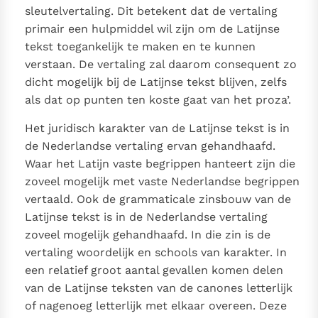
Paus Leo XIV in Pavia: "De stad is zowel een gave als
sleutelvertaling. Dit betekent dat de vertaling
een taak"
primair een hulpmiddel wil zijn om de Latijnse
Paus in Pavia: St. Augustinus toont ons de noodzaak om
tekst toegankelijk te maken en te kunnen
"naar het innerlijk" toe te keren.
verstaan. De vertaling zal daarom consequent zo
RK Documenten stelt heel veel belangrijke
dicht mogelijk bij de Latijnse tekst blijven, zelfs
kerkelijke documenten van de Rooms
als dat op punten ten koste gaat van het proza’.
Katholieke Kerk in het Nederlands beschikbaar
en is volledig afhankelijk van donaties.
Het juridisch karakter van de Latijnse tekst is in
de Nederlandse vertaling ervan gehandhaafd.
Waar het Latijn vaste begrippen hanteert zijn die
Ik help mee!
zoveel mogelijk met vaste Nederlandse begrippen
vertaald. Ook de grammaticale zinsbouw van de
Latijnse tekst is in de Nederlandse vertaling
zoveel mogelijk gehandhaafd. In die zin is de
vertaling woordelijk en schools van karakter. In
een relatief groot aantal gevallen komen delen
van de Latijnse teksten van de canones letterlijk
of nagenoeg letterlijk met elkaar overeen. Deze