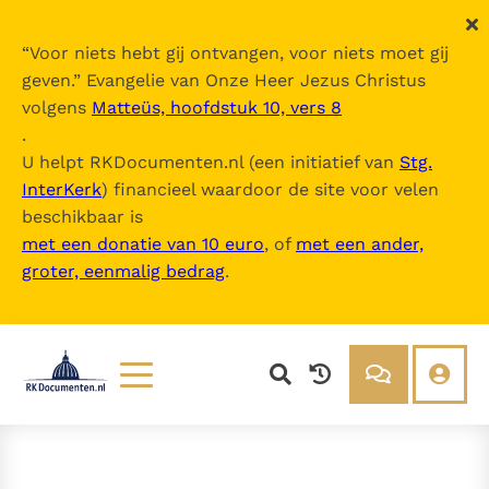
“
Voor niets hebt gij ontvangen, voor niets moet gij
geven.
” Evangelie van Onze Heer Jezus Christus
volgens
Matteüs, hoofdstuk 10, vers 8
.
U helpt RKDocumenten.nl (een initiatief van
Stg.
InterKerk
) financieel waardoor de site voor velen
beschikbaar is
met een donatie van 10 euro
, of
met een ander,
groter, eenmalig bedrag
.
Lezen
Over ons
Documenten
Over RK Documenten
Bijbel
Meedoen