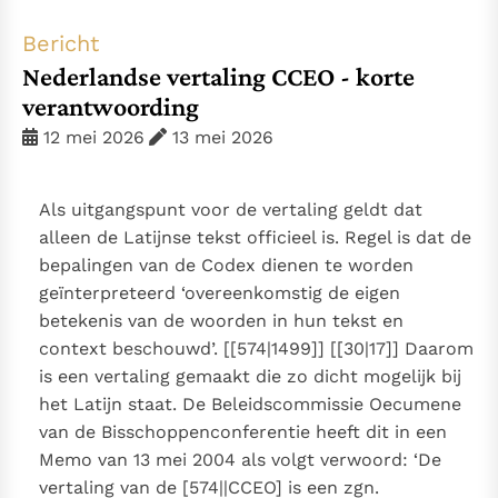
Thema’s
Doneren
Bericht
Berichten
Nieuwsbrief
Nederlandse vertaling CCEO - korte
Denzinger
Gebruiksvoorwaarden
verantwoording
12 mei 2026
13 mei 2026
Nieuwste Documenten
5. Het gebed van de Kerk
Als uitgangspunt voor de vertaling geldt dat
In Christus wordt onze honger vervuld
alleen de Latijnse tekst officieel is. Regel is dat de
Leer de kostbare parel van Gods koninkrijk te
bepalingen van de Codex dienen te worden
herkennen
Gods Koninkrijk groeit stilletjes door liefde, niet door
geïnterpreteerd ‘overeenkomstig de eigen
dwang
betekenis van de woorden in hun tekst en
De mystiek. De mystieke verschijnselen en de
context beschouwd’. [[574|1499]] [[30|17]] Daarom
heiligheid
is een vertaling gemaakt die zo dicht mogelijk bij
Berichten
het Latijn staat. De Beleidscommissie Oecumene
Het Vaticaan publiceert een nieuwe Latijnse uitgave
van de Bisschoppenconferentie heeft dit in een
van het Romeins martyrologium
Vaticaanse financiële waakhond verliest autonomie
Memo van 13 mei 2004 als volgt verwoord: ‘De
Paus spreekt het Wereldvoedselprogramma toe
vertaling van de [574||CCEO] is een zgn.