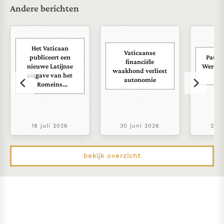
Andere berichten
Het Vaticaan
Vaticaanse
publiceert een
Paus s
financiële
nieuwe Latijnse
Wereld
waakhond verliest
uitgave van het
ra
autonomie
Romeins
martyrologium
18 juli 2026
30 juni 2026
22 j
bekijk overzicht