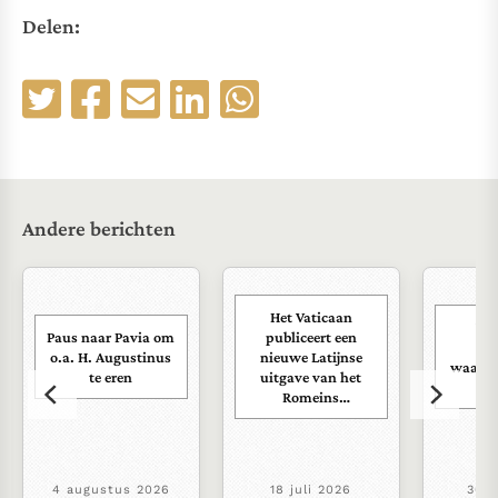
Delen:
Andere berichten
Het Vaticaan
Vat
Paus naar Pavia om
publiceert een
fi
o.a. H. Augustinus
nieuwe Latijnse
waakho
te eren
uitgave van het
au
Romeins
martyrologium
4 augustus 2026
18 juli 2026
30 j