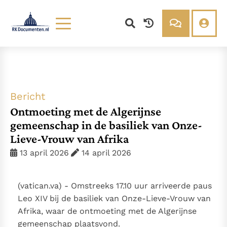
Lezen
Over ons
Documenten
Over RK Documenten
Bijbel
Meedoen
Thema’s
Doneren
Bericht
Berichten
Nieuwsbrief
Ontmoeting met de Algerijnse
Denzinger
Gebruiksvoorwaarden
gemeenschap in de basiliek van Onze-
Lieve-Vrouw van Afrika
Nieuwste Documenten
13 april 2026
14 april 2026
In Christus wordt onze honger vervuld
Leer de kostbare parel van Gods koninkrijk te
(vatican.va) - Omstreeks 17.10 uur arriveerde paus
herkennen
Gods Koninkrijk groeit stilletjes door liefde, niet door
Leo XIV bij de basiliek van Onze-Lieve-Vrouw van
dwang
De mystiek. De mystieke verschijnselen en de
Afrika, waar de ontmoeting met de Algerijnse
heiligheid
Open uw hart voor het zaad van Gods Woord
gemeenschap plaatsvond.