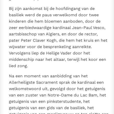
Bij zijn aankomst bij de hoofdingang van de
Berichten
basiliek werd de paus verwelkomd door twee
Paus naar Pavia om o.a. H. Augustinus te eren
kinderen die hem bloemen aanboden, door de
Het Vaticaan publiceert een nieuwe Latijnse uitgave
zeer eerbiedwaardige kardinaal Jean-Paul Vesco,
van het Romeins martyrologium
aartsbisschop van Algiers, en door de rector,
Vaticaanse financiële waakhond verliest autonomie
pater Peter Claver Kogh, die hem het kruis en het
Paus spreekt het Wereldvoedselprogramma toe
wijwater voor de besprenkeling aanreikte.
Paus Leo XIV in Pavia: "De stad is zowel een gave als
Vervolgens liep de Heilige Vader door het
een taak"
middenschip naar het altaar, terwijl het koor een
RK Documenten stelt heel veel belangrijke
lied zong.
kerkelijke documenten van de Rooms
Na een moment van aanbidding van het
Katholieke Kerk in het Nederlands beschikbaar
Allerheiligste Sacrament sprak de kardinaal een
en is volledig afhankelijk van donaties.
welkomstwoord uit, gevolgd door het getuigenis
van een zuster van Notre-Dame du Lac Bam, het
Ik help mee!
getuigenis van een pinksterstudente, het
getuigenis van een gids van de basiliek, het