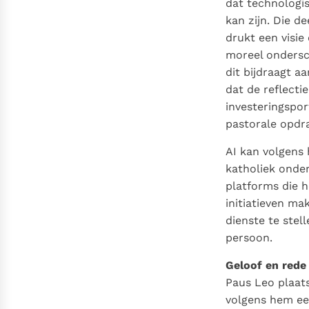
dat technologi
kan zijn. Die 
drukt een visie
moreel ondersc
dit bijdraagt a
dat de reflecti
investeringspor
pastorale opdr
AI kan volgens 
katholiek onde
platforms die h
initiatieven m
dienste te stel
persoon.
Geloof en rede 
Paus Leo plaats
volgens hem een