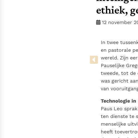
Denzinger
Gebruiksvoorwaarden
ethiek, g
12 november 2
In twee tussen
en pastorale p
wereld. Zijn ee
Pauselijke Greg
tweede, tot de
was gericht aan
van vooruitgan
Technologie in
Paus Leo sprak 
ten dienste te 
menselijke uit
heeft toevertr