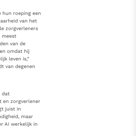
e hun roeping een
baarheid van het
lle zorgverleners
n meest
uden van de
 en omdat hij
k leven is,”
rdt van degenen
o dat
t en zorgverlener
 juist in
ndigheid, maar
 AI werkelijk in