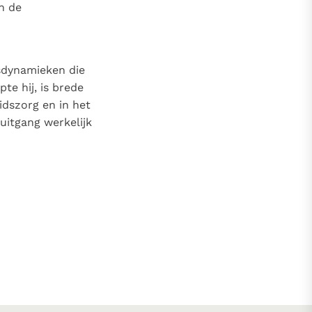
n de
sdynamieken die
e hij, is brede
dszorg en in het
uitgang werkelijk