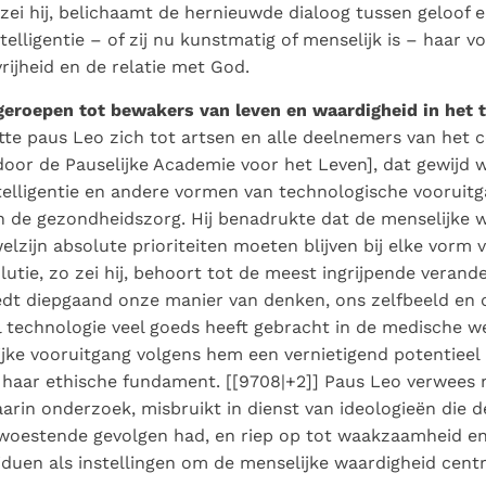
ei hij, belichaamt de hernieuwde dialoog tussen geloof 
telligentie – of zij nu kunstmatig of menselijk is – haar v
 vrijheid en de relatie met God.
 geroepen tot bewakers van leven en waardigheid in het t
tte paus Leo zich tot artsen en alle deelnemers van het 
door de Pauselijke Academie voor het Leven], dat gewijd 
telligentie en andere vormen van technologische vooruit
 de gezondheidszorg. Hij benadrukte dat de menselijke 
lzijn absolute prioriteiten moeten blijven bij elke vorm 
olutie, zo zei hij, behoort tot de meest ingrijpende veran
loedt diepgaand onze manier van denken, ons zelfbeeld e
l technologie veel goeds heeft gebracht in de medische w
jke vooruitgang volgens hem een vernietigend potentieel
n haar ethische fundament. [[9708|+2]] Paus Leo verwees 
arin onderzoek, misbruikt in dienst van ideologieën die 
woestende gevolgen had, en riep op tot waakzaamheid en 
iduen als instellingen om de menselijke waardigheid cent