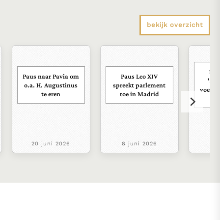
bekijk overzicht
Pau
Paus naar Pavia om
Paus Leo XIV
'sco
o.a. H. Augustinus
spreekt parlement
voetba
te eren
toe in Madrid
20 juni 2026
8 juni 2026
8 j