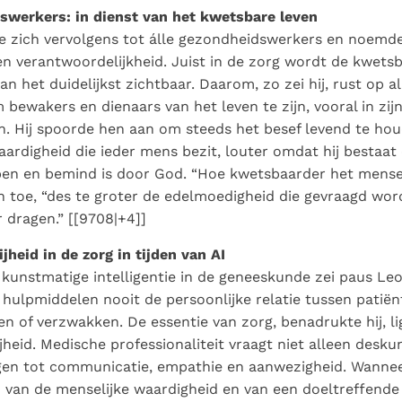
swerkers: in dienst van het kwetsbare leven
te zich vervolgens tot álle gezondheidswerkers en noemd
n verantwoordelijkheid. Juist in de zorg wordt de kwets
an het duidelijkst zichtbaar. Daarom, zo zei hij, rust op a
bewakers en dienaars van het leven te zijn, vooral in zij
n. Hij spoorde hen aan om steeds het besef levend te ho
ardigheid die ieder mens bezit, louter omdat hij bestaat
en en bemind is door God. “Hoe kwetsbaarder het menselij
n toe, “des te groter de edelmoedigheid die gevraagd wo
r dragen.” [[9708|+4]]
jheid in de zorg in tijden van AI
 kunstmatige intelligentie in de geneeskunde zei paus Le
hulpmiddelen nooit de persoonlijke relatie tussen patiën
 of verzwakken. De essentie van zorg, benadrukte hij, ligt
jheid. Medische professionaliteit vraagt niet alleen desku
en tot communicatie, empathie en aanwezigheid. Wanneer
n van de menselijke waardigheid en van een doeltreffende