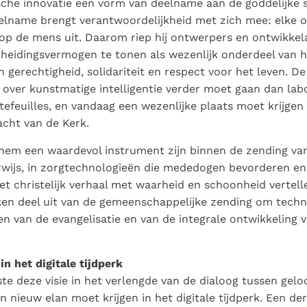
sche innovatie een vorm van deelname aan de goddelijke
deelname brengt verantwoordelijkheid met zich mee: elke
 op de mens uit. Daarom riep hij ontwerpers en ontwikke
heidingsvermogen te tonen als wezenlijk onderdeel van 
an gerechtigheid, solidariteit en respect voor het leven. 
e over kunstmatige intelligentie verder moet gaan dan lab
tefeuilles, en vandaag een wezenlijke plaats moet krijgen
acht van de Kerk.
hem een waardevol instrument zijn binnen de zending van
rwijs, in zorgtechnologieën die mededogen bevorderen en 
et christelijk verhaal met waarheid en schoonheid vertelle
aken deel uit van de gemeenschappelijke zending om techn
len van de evangelisatie en van de integrale ontwikkeling 
in het digitale tijdperk
te deze visie in het verlengde van de dialoog tussen geloo
 nieuw elan moet krijgen in het digitale tijdperk. Een der