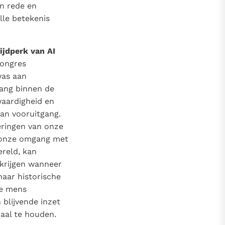
en rede en
olle betekenis
ijdperk van AI
congres
was aan
gang binnen de
waardigheid en
van vooruitgang.
deringen van onze
n onze omgang met
ereld, kan
 krijgen wanneer
naar historische
de mens
blijvende inzet
raal te houden.