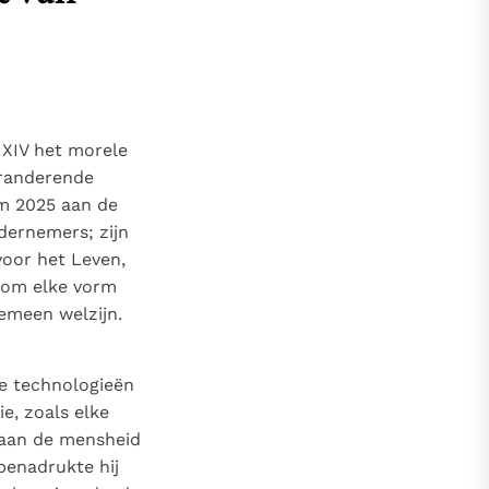
 XIV het morele
eranderende
um 2025 aan de
ndernemers; zijn
voor het Leven,
d om elke vorm
emeen welzijn.
we technologieën
ie, zoals elke
 aan de mensheid
benadrukte hij