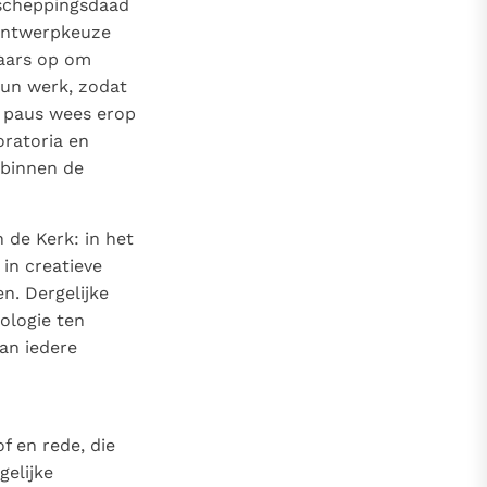
 scheppingsdaad
 ontwerpkeuze
laars op om
hun werk, zodat
De paus wees erop
oratoria en
 binnen de
 de Kerk: in het
in creatieve
n. Dergelijke
ologie ten
van iedere
f en rede, die
gelijke