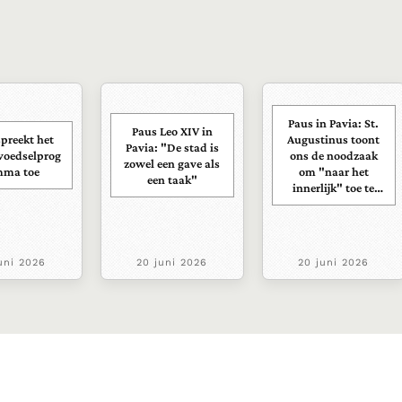
Paus in Pavia: St.
Paus Leo XIV in
preekt het
Augustinus toont
Pavia: "De stad is
voedselprog
ons de noodzaak
zowel een gave als
mma toe
om "naar het
een taak"
innerlijk" toe te
keren.
uni 2026
20 juni 2026
20 juni 2026