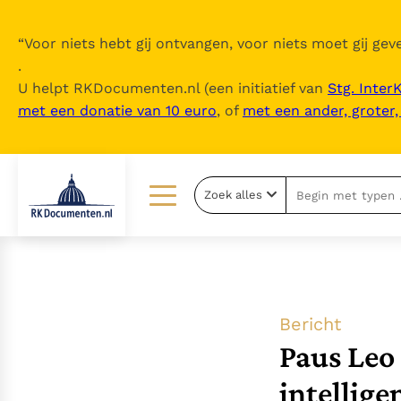
“
Voor niets hebt gij ontvangen, voor niets moet gij geve
.
U helpt RKDocumenten.nl (een initiatief van
Stg. Inter
met een donatie van 10 euro
, of
met een ander, groter
Zoek alles
Lezen
Over ons
Documenten
Over RK Documenten
Bijbel
Meedoen
Bericht
Thema’s
Doneren
Paus Leo
Berichten
Nieuwsbrief
intellige