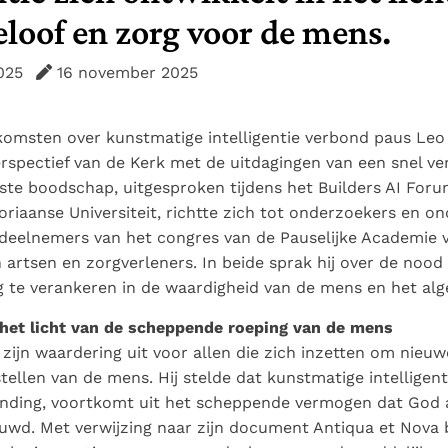
Paus in Pavia: St.
koninkrijk te
als een taak"
groeit stilletjes door
eloof en zorg voor de mens.
Augustinus toont ons de
herkennen
De mystiek. De
liefde, niet door
noodzaak om "naar het
mystieke
dwang
025
16 november 2025
innerlijk" toe te keren.
verschijnselen en de
heiligheid
komsten over kunstmatige intelligentie verbond paus Leo
erspectief van de Kerk met de uitdagingen van een snel v
rste boodschap, uitgesproken tijdens het Builders AI For
oriaanse Universiteit, richtte zich tot onderzoekers en o
 deelnemers van het congres van de Pauselijke Academie 
 artsen en zorgverleners. In beide sprak hij over de noo
g te verankeren in de waardigheid van de mens en het alg
 het licht van de scheppende roeping van de mens
zijn waardering uit voor allen die zich inzetten om nieu
stellen van de mens. Hij stelde dat kunstmatige intelligent
vinding, voortkomt uit het scheppende vermogen dat God
ouwd. Met verwijzing naar zijn document Antiqua et Nova 