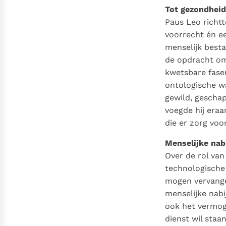
Tot gezondheid
Paus Leo richt
voorrecht én ee
menselijk besta
de opdracht om 
kwetsbare fase
ontologische wa
gewild, geschap
voegde hij eraa
die er zorg voo
Menselijke nabi
Over de rol van
technologische 
mogen vervangen
menselijke nabi
ook het vermog
dienst wil staa