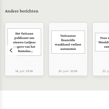
Andere berichten
Het Vaticaan
Vaticaanse
publiceert een
Paus s
financiële
nieuwe Latijnse
Wereld
waakhond verliest
uitgave van het
ra
autonomie
Romeins
martyrologium
18 juli 2026
30 juni 2026
22 j