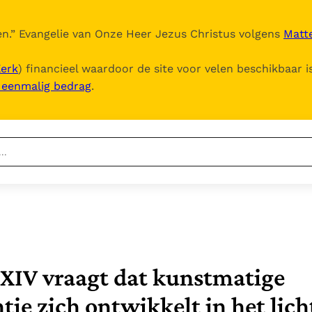
n.
” Evangelie van Onze Heer Jezus Christus volgens
Matte
Kerk
) financieel waardoor de site voor velen beschikbaar i
, eenmalig bedrag
.
Nieuwste
Berichten
Documenten
Het Vaticaan publiceert
een nieuwe Latijnse
5. Het gebed van de
Vaticaanse financiële
uitgave van het Romeins
Kerk
waakhond verliest
In Christus wordt
martyrologium
Paus spreekt het
 XIV vraagt dat kunstmatige
autonomie
onze honger vervuld
Wereldvoedselprogramma
Leer de kostbare
Paus Leo XIV in Pavia: "De
toe
ntie zich ontwikkelt in het lich
parel van Gods
stad is zowel een gave
Gods Koninkrijk