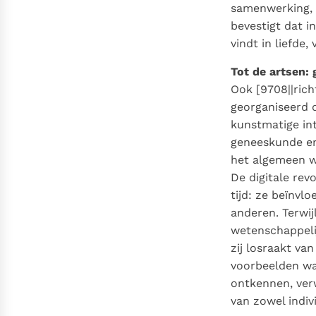
samenwerking, z
bevestigt dat in
vindt in liefde,
Tot de artsen:
Ook [9708||rich
georganiseerd 
kunstmatige in
geneeskunde en
het algemeen we
De digitale rev
tijd: ze beïnv
anderen. Terwij
wetenschappeli
zij losraakt va
voorbeelden wa
ontkennen, ver
van zowel indiv