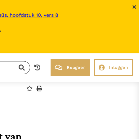
üs, hoofdstuk 10, vers 8
s
Reageer
Inloggen
RK Documenten stelt heel veel belangrijke
kerkelijke documenten van de Rooms
Katholieke Kerk in het Nederlands
beschikbaar en is volledig afhankelijk van
donaties.
t van
Ik help mee!