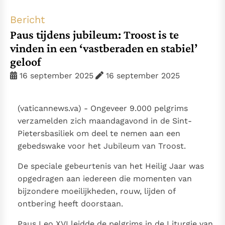
Thema’s
Doneren
Bericht
Berichten
Nieuwsbrief
Paus tijdens jubileum: Troost is te
Denzinger
Gebruiksvoorwaarden
vinden in een ‘vastberaden en stabiel’
geloof
Nieuwste Documenten
16 september 2025
16 september 2025
5. Het gebed van de Kerk
In Christus wordt onze honger vervuld
(vaticannews.va) - Ongeveer 9.000 pelgrims
Leer de kostbare parel van Gods koninkrijk te
verzamelden zich maandagavond in de Sint-
herkennen
Gods Koninkrijk groeit stilletjes door liefde, niet door
Pietersbasiliek om deel te nemen aan een
dwang
De mystiek. De mystieke verschijnselen en de
gebedswake voor het Jubileum van Troost.
heiligheid
De speciale gebeurtenis van het Heilig Jaar was
Berichten
opgedragen aan iedereen die momenten van
Het Vaticaan publiceert een nieuwe Latijnse uitgave
bijzondere moeilijkheden, rouw, lijden of
van het Romeins martyrologium
Vaticaanse financiële waakhond verliest autonomie
ontbering heeft doorstaan.
Paus spreekt het Wereldvoedselprogramma toe
Paus Leo XVI leidde de pelgrims in de Liturgie van