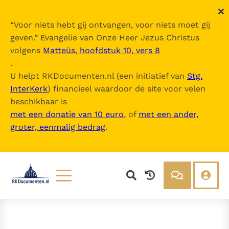
“
Voor niets hebt gij ontvangen, voor niets moet gij
geven.
” Evangelie van Onze Heer Jezus Christus
volgens
Matteüs, hoofdstuk 10, vers 8
.
U helpt RKDocumenten.nl (een initiatief van
Stg.
InterKerk
) financieel waardoor de site voor velen
beschikbaar is
met een donatie van 10 euro
, of
met een ander,
groter, eenmalig bedrag
.
Lezen
Over ons
Documenten
Over RK Documenten
Bijbel
Meedoen