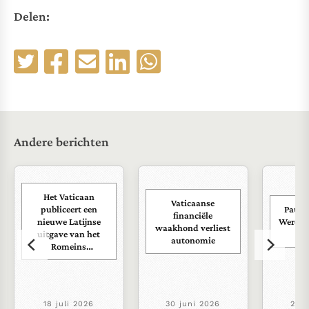
Delen:
Andere berichten
Het Vaticaan
Vaticaanse
publiceert een
Paus s
financiële
nieuwe Latijnse
Wereld
waakhond verliest
uitgave van het
ra
autonomie
Romeins
martyrologium
18 juli 2026
30 juni 2026
22 j