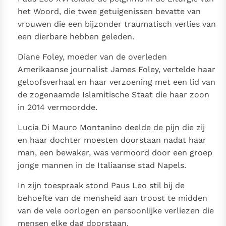
Paus Leo XIV in Pavia: "De stad is zowel een gave als
het Woord, die twee getuigenissen bevatte van
een taak"
Paus in Pavia: St. Augustinus toont ons de noodzaak om
vrouwen die een bijzonder traumatisch verlies van
"naar het innerlijk" toe te keren.
een dierbare hebben geleden.
RK Documenten stelt heel veel belangrijke
Diane Foley, moeder van de overleden
kerkelijke documenten van de Rooms
Amerikaanse journalist James Foley, vertelde haar
Katholieke Kerk in het Nederlands beschikbaar
geloofsverhaal en haar verzoening met een lid van
en is volledig afhankelijk van donaties.
de zogenaamde Islamitische Staat die haar zoon
in 2014 vermoordde.
Ik help mee!
Lucia Di Mauro Montanino deelde de pijn die zij
en haar dochter moesten doorstaan nadat haar
man, een bewaker, was vermoord door een groep
jonge mannen in de Italiaanse stad Napels.
In zijn toespraak stond Paus Leo stil bij de
behoefte van de mensheid aan troost te midden
van de vele oorlogen en persoonlijke verliezen die
mensen elke dag doorstaan.