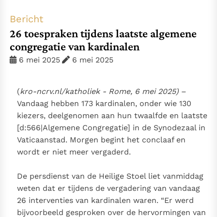
Thema’s
Doneren
Bericht
Berichten
Nieuwsbrief
26 toespraken tijdens laatste algemene
Denzinger
Gebruiksvoorwaarden
congregatie van kardinalen
6 mei 2025
6 mei 2025
Nieuwste Documenten
5. Het gebed van de Kerk
(
kro-ncrv.nl/katholiek - Rome, 6 mei 2025)
–
In Christus wordt onze honger vervuld
Vandaag hebben 173 kardinalen, onder wie 130
Leer de kostbare parel van Gods koninkrijk te
kiezers, deelgenomen aan hun twaalfde en laatste
herkennen
Gods Koninkrijk groeit stilletjes door liefde, niet door
[d:566|Algemene Congregatie] in de Synodezaal in
dwang
Vaticaanstad. Morgen begint het conclaaf en
De mystiek. De mystieke verschijnselen en de
wordt er niet meer vergaderd.
heiligheid
Berichten
De persdienst van de Heilige Stoel liet vanmiddag
Het Vaticaan publiceert een nieuwe Latijnse uitgave
weten dat er tijdens de vergadering van vandaag
van het Romeins martyrologium
Vaticaanse financiële waakhond verliest autonomie
26 interventies van kardinalen waren. “Er werd
Paus spreekt het Wereldvoedselprogramma toe
bijvoorbeeld gesproken over de hervormingen van