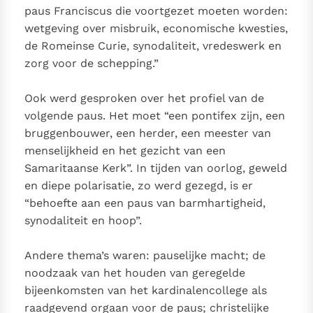
Paus Leo XIV in Pavia: "De stad is zowel een gave als
paus Franciscus die voortgezet moeten worden:
een taak"
wetgeving over misbruik, economische kwesties,
Paus in Pavia: St. Augustinus toont ons de noodzaak om
de Romeinse Curie, synodaliteit, vredeswerk en
"naar het innerlijk" toe te keren.
zorg voor de schepping.”
RK Documenten stelt heel veel belangrijke
kerkelijke documenten van de Rooms
Ook werd gesproken over het profiel van de
Katholieke Kerk in het Nederlands beschikbaar
volgende paus. Het moet “een pontifex zijn, een
en is volledig afhankelijk van donaties.
bruggenbouwer, een herder, een meester van
menselijkheid en het gezicht van een
Ik help mee!
Samaritaanse Kerk”. In tijden van oorlog, geweld
en diepe polarisatie, zo werd gezegd, is er
“behoefte aan een paus van barmhartigheid,
synodaliteit en hoop”.
Andere thema’s waren: pauselijke macht; de
noodzaak van het houden van geregelde
bijeenkomsten van het kardinalencollege als
raadgevend orgaan voor de paus; christelijke