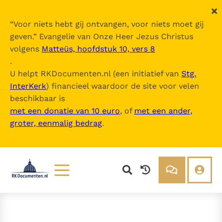
“
Voor niets hebt gij ontvangen, voor niets moet gij
geven.
” Evangelie van Onze Heer Jezus Christus
volgens
Matteüs, hoofdstuk 10, vers 8
.
U helpt RKDocumenten.nl (een initiatief van
Stg.
InterKerk
) financieel waardoor de site voor velen
beschikbaar is
met een donatie van 10 euro
, of
met een ander,
groter, eenmalig bedrag
.
Lezen
Over ons
Documenten
Over RK Documenten
Bijbel
Meedoen