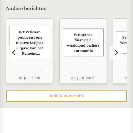
Andere berichten
Het Vaticaan
Vaticaanse
publiceert een
Paus s
financiële
nieuwe Latijnse
Wereld
waakhond verliest
uitgave van het
ra
autonomie
Romeins
martyrologium
18 juli 2026
30 juni 2026
22 j
bekijk overzicht