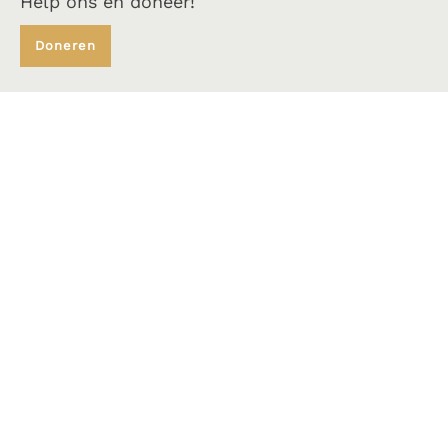
Help ons en doneer!
Doneren