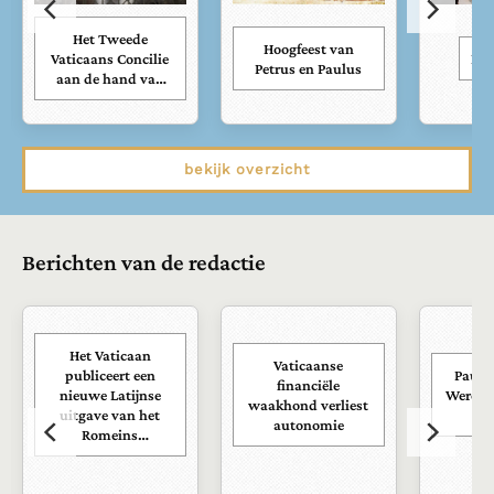
Het Tweede
Hoogfeest van
Vaticaans Concilie
Kar
Petrus en Paulus
aan de hand van
zijn documenten
bekijk overzicht
Berichten van de redactie
Het Vaticaan
Vaticaanse
publiceert een
Paus s
financiële
nieuwe Latijnse
Wereld
waakhond verliest
uitgave van het
ra
autonomie
Romeins
martyrologium