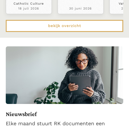
Catholic Culture
Vatic
18 juli 2026
30 juni 2026
22 j
bekijk overzicht
Nieuwsbrief
Elke maand stuurt RK documenten een