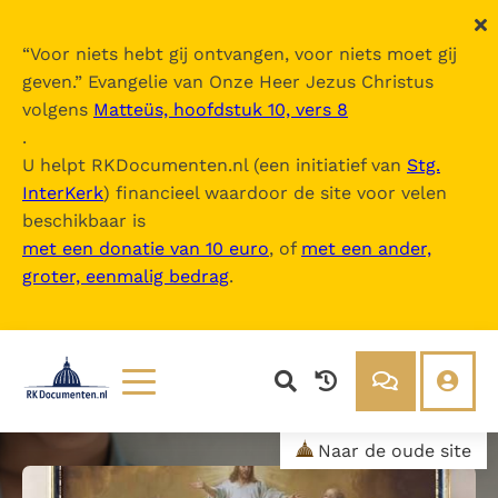
“
Voor niets hebt gij ontvangen, voor niets moet gij
geven.
” Evangelie van Onze Heer Jezus Christus
volgens
Matteüs, hoofdstuk 10, vers 8
.
U helpt RKDocumenten.nl (een initiatief van
Stg.
InterKerk
) financieel waardoor de site voor velen
beschikbaar is
met een donatie van 10 euro
, of
met een ander,
groter, eenmalig bedrag
.
Lezen
Over ons
Naar de oude site
Documenten
Over RK Documenten
Bijbel
Meedoen