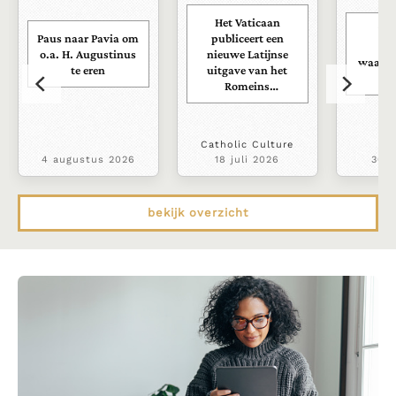
Het Vaticaan
Vat
Paus naar Pavia om
publiceert een
fi
o.a. H. Augustinus
nieuwe Latijnse
waakho
te eren
uitgave van het
au
Romeins
martyrologium
Catholic Culture
4 augustus 2026
18 juli 2026
30 j
bekijk overzicht