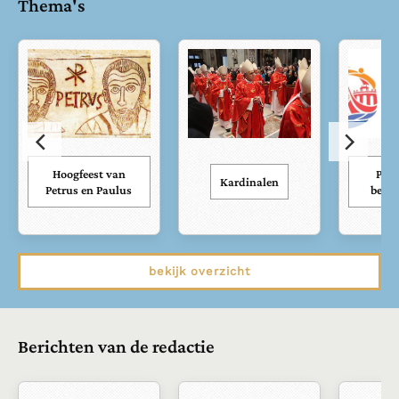
Thema's
Hoogfeest van
Paus
Kardinalen
Petrus en Paulus
bezoe
bekijk overzicht
Berichten van de redactie