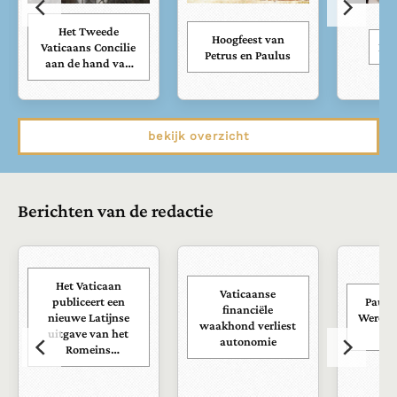
Het Tweede
Hoogfeest van
Vaticaans Concilie
Kar
Petrus en Paulus
aan de hand van
zijn documenten
bekijk overzicht
Berichten van de redactie
Het Vaticaan
Vaticaanse
publiceert een
Paus s
financiële
nieuwe Latijnse
Wereld
waakhond verliest
uitgave van het
ra
autonomie
Romeins
martyrologium