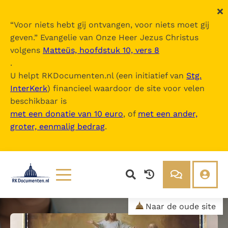
“
Voor niets hebt gij ontvangen, voor niets moet gij
geven.
” Evangelie van Onze Heer Jezus Christus
volgens
Matteüs, hoofdstuk 10, vers 8
.
U helpt RKDocumenten.nl (een initiatief van
Stg.
InterKerk
) financieel waardoor de site voor velen
beschikbaar is
met een donatie van 10 euro
, of
met een ander,
groter, eenmalig bedrag
.
Lezen
Over ons
Naar de oude site
Documenten
Over RK Documenten
Bijbel
Meedoen