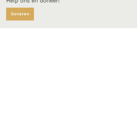
Help ons en doneer!
Doneren