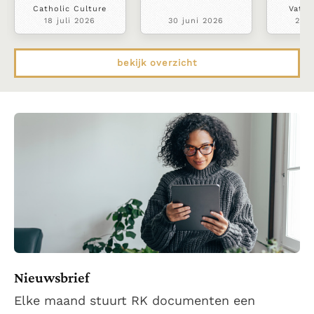
Catholic Culture
Vatic
18 juli 2026
30 juni 2026
22 j
bekijk overzicht
Nieuwsbrief
Elke maand stuurt RK documenten een